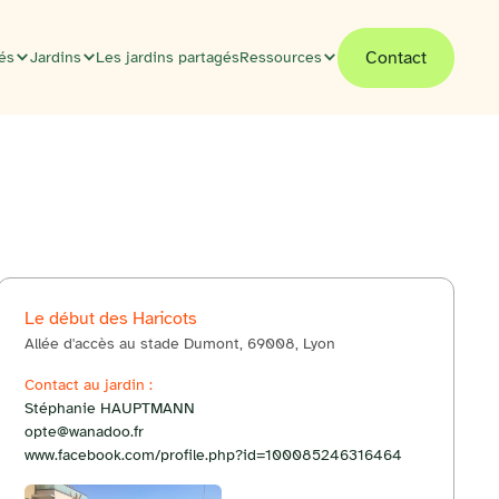
Contact
tés
Jardins
Les jardins partagés
Ressources
Le début des Haricots
Allée d'accès au stade Dumont, 69008, Lyon
© OpenStreetMap
Contact au jardin :
Itinéraire
+
Stéphanie HAUPTMANN
opte@wanadoo.fr
−
www.facebook.com/profile.php?id=100085246316464