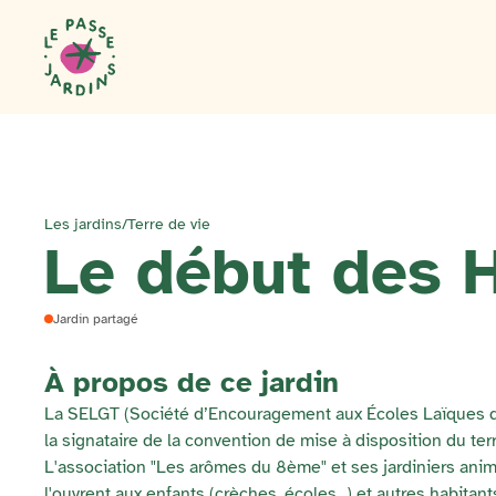
Les jardins
/
Terre de vie
Le début des H
Jardin partagé
À propos de ce jardin
La SELGT (Société d’Encouragement aux Écoles Laïques du G
la signataire de la convention de mise à disposition du terra
L'association "Les arômes du 8ème" et ses jardiniers animent
l'ouvrent aux enfants (crèches, écoles...) et autres habitant