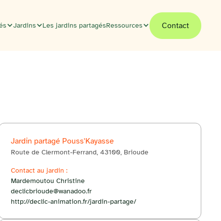
Contact
tés
Jardins
Les jardins partagés
Ressources
Jardin partagé Pouss'Kayasse
Route de Clermont-Ferrand, 43100, Brioude
© OpenStreetMap
Contact au jardin :
Itinéraire
+
Mardemoutou Christine
declicbrioude@wanadoo.fr
−
http://declic-animation.fr/jardin-partage/