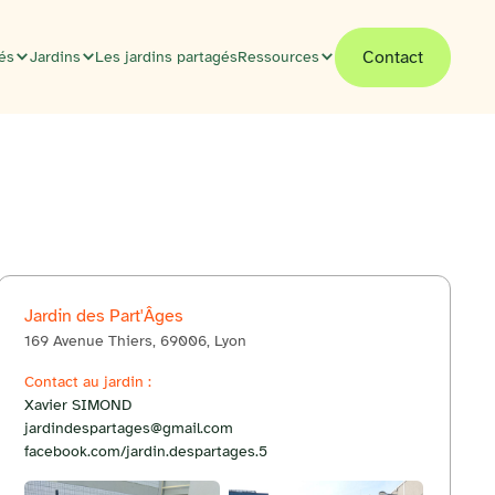
Contact
tés
Jardins
Les jardins partagés
Ressources
Jardin des Part'Âges
169 Avenue Thiers, 69006, Lyon
© OpenStreetMap
Contact au jardin :
Itinéraire
+
Xavier SIMOND
jardindespartages@gmail.com
−
facebook.com/jardin.despartages.5