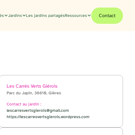
Contact
tés
Jardins
Les jardins partagés
Ressources
Les Carrés Verts Giérois
Parc du Japin, 38610, Gières
© OpenStreetMap
Contact au jardin :
Itinéraire
+
lescarresvertsgierois@gmail.com
https://lescarresvertsgierois.wordpress.com
−