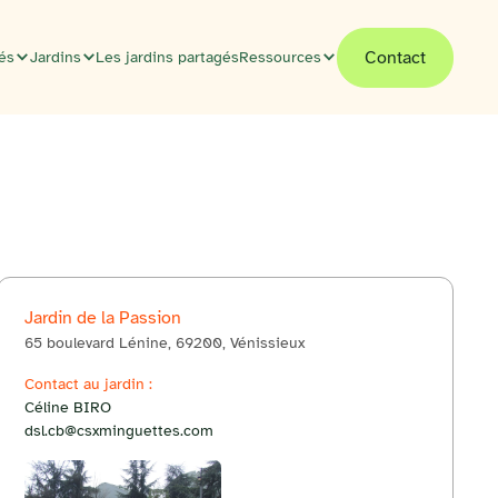
Contact
tés
Jardins
Les jardins partagés
Ressources
Jardin de la Passion
65 boulevard Lénine, 69200, Vénissieux
© OpenStreetMap
Contact au jardin :
Itinéraire
+
Céline BIRO
dsl.cb@csxminguettes.com
−