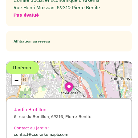
Comité Social et Économique d’Arkema
Rue Henri Moissan, 69310 Pierre Benite
Pas évalué
Affiliation au réseau
Itinéraire
+
−
Jardin Brotillon
8, rue du Bortillon, 69310, Pierre-Benite
© OpenStreetMap
Contact au jardin :
contact@cse-arkemapb.com